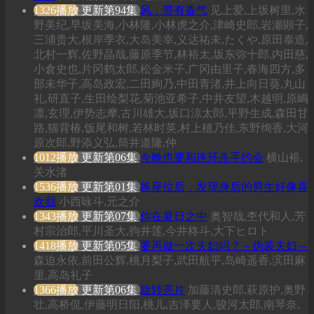
1326播放
更新第94集
风，带有香气
见上爱,上坂树里,水
野美纪,早坂美海,小林隆,小林虎之介,津崎史郎,岩瀬顕子,
三浦贵大,根岸季衣,大岛美幸,义达祐未,たくや,原田泰造,
北村一辉,佐野晶哉,藤原季节,林裕太,坂东弥十郎,内田慈,
小倉史也,片冈鹤太郎,松金米子,广冈由里子,春海四方,多
部未华子,高岛政宏,二田絢乃,中田青渚,井上向日葵,丸山
礼,研直子,生田绘梨花,菊池亚希子,中井友望,木越明,原嶋
凛,玄理,伊势志摩,古川雄大,坂口涼太郎,平野生成,森田甘
路,猫背椿,饭尾和树,若林时英,村上穂乃佳,东野绚香,大河
原次郎,野添义弘,筒井道隆,仲
1012播放
更新第06集
今晚也要和连环杀手约会
横山裕,
关水渚
1536播放
更新第01集
换座位后，发现身后的男生好像喜
欢我
小西咏斗,元之介
1343播放
更新第07集
你在夏日之中
奥智哉,杢代和人,芳
村宗治郎,平川圣大,驹井莲,今井柊斗,大下ヒロト
1418播放
更新第05集
要再做一次夫妇吗？～伪装夫妇～
森迫永依,前田公辉,桃月梨子,武田航平,岛崎遥香,滨田麻
里,高岛礼子
1366播放
更新第06集
旋转亮片
加藤清史郎,萩原护,奥野
壮,高桥侃,伊藤明日阳,桃儿,吉泽要人,骏河太郎,南琴奈,