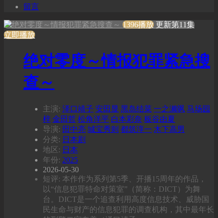
留言
1396播放
更新第11集
立即播放
绝对零度～情报犯罪紧急搜
查～
主演:
泽口靖子
安田显
黑岛结菜
一之濑飒
马场园
梓
金田哲
松角洋平
白本彩奈
板谷由夏
导演:
田中亮
城宝秀则
都筑淳一
木下高男
分类:
日本剧
地区:
日本
年份:
2025
2026-05-30
短评: 本作作为系列第5季、开播15周年的作品，
以“信息犯罪特命对策室”（简称：DICT）为舞
台。DICT是一个追查利用高度信息技术、威胁国
民生命与财产的信息犯罪的调查机构，其中最年长