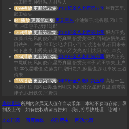
吉田晴登,仲野温,吉村界人
1699播放
更新第22集
3年B班金八老师第八季
星野真里,
武田铁矢
844播放
更新第05集
再见黑色
小池荣子,北香那,冈山天
音,户田惠子,渡部笃郎
1369播放
更新第22集
3年B班金八老师第七季
堀内正美,
加藤成亮,风间俊介,星野真里,倍赏美津子,阿知波悟美,武
田铁矢,上户彩,福田沙纪,岩田小百合,渡边有菜,石田未来,
松下惠,丸山秀美,萩尾绿,八乙女光,鲇川太阳,深江卓次
1534播放
更新第23集
3年B班金八老师第六季
堀内正美,
中尾明庆,风间俊介,星野真里,倍赏美津子,武田铁矢,上户
彩,本仮屋唯佳,佐藤贵广,增田贵久,麻里也,深江卓次,三谷
侑未
1255播放
更新第23集
3年B班金八老师第五季
高桥一生,
龟梨和也,堀内正美,金田明夫,风间俊介,星野真里,倍赏美
津子,武田铁矢,平野良
高端剧场
所列内容属无人值守自动采集，本站不参与存储、录
制及上传，如有侵权请留言告知，我们将尽快处理，谢谢！
RSS订阅
-
百度蜘蛛
-
谷歌爬虫
-
网站地图