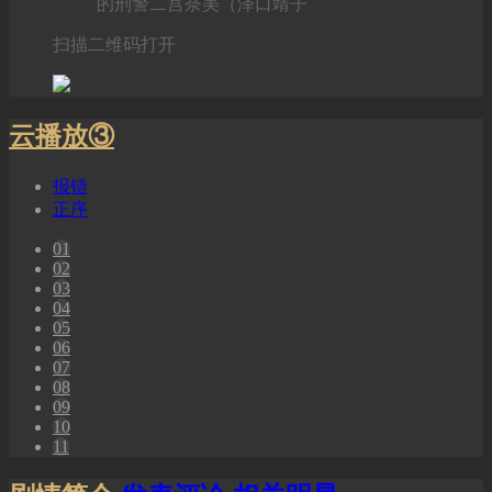
的刑警二宫奈美（泽口靖子
扫描二维码打开
云播放③
报错
正序
01
02
03
04
05
06
07
08
09
10
11