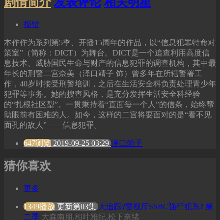
剧情简介
发表评论
相关明星
报错
本作作为系列第5季、开播15周年的作品，以“信息犯罪特命对
策室”（简称：DICT）为舞台。DICT是一个追查利用高度信
息技术、威胁国民生命与财产的信息犯罪的调查机构，其中最
年长的刑警二宫奈美（泽口靖子 饰）曾多年在所辖警署工
作，40岁时接受刑警培训，之后在生活安全科负责处理青少年
犯罪等事务。她的搜查风格，是充分发挥生活安全科经验
的“扎根社区型”。一贯秉持着“直面每一个人”的信条，始终帮
助眼前有困难的人。如今，这样的二宫将要面对的是“看不见
面孔的敌人”——信息犯罪。
647浏览
2019-09-25 03:29
泽口靖子
猜你喜欢
更多
1349播放
更新第03集
大追踪?警视厅SSBC强行犯系? 第
二季
大森南朋,相叶雅纪,松下奈绪