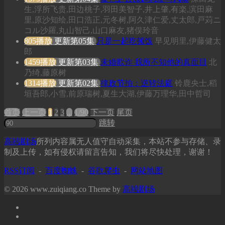
生,浮所飞贵,田边桃子,羽田美智子,井上肇,有楽,滨田麻
里,原沙知绘,田口浩正,元冬树,阿久津仁爱,丈太郎,戸苅ニ
コル沙羅,丸山智己,山口麻友,猪俣玲音
805播放
更新第05集
只是一起吃顿饭
早见明里,伊藤健太
郎
1459播放
更新第03集
未婚欺诈 我所不知他的真面目
北
乃绮,藤原树
1314播放
更新第02集
律政节拍：逆转法庭
铃鹿央士,稻
垣吾郎,小雪,前原瑞树,夏生大湖,伊藤万理华,田中哲司
首页
上
一
页
1
2
3
...
1/90
下
一
页
尾页
跳转
高端剧场
所列内容属无人值守自动采集，本站不参与存储、录
制及上传，如有侵权请留言告知，我们将尽快处理，谢谢！
RSS订阅
-
百度蜘蛛
-
谷歌爬虫
-
网站地图
© 2026 www.zuiqiang.co Theme by
高端剧场