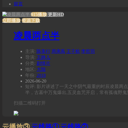
留言
915播放
更新HD
立即播放
资源下载
凌晨两点半
主演:
陈美行
周庚禹
王子航
李哲羽
导演:
王静儿
分类:
剧情片
地区:
大陆
年份:
2018
2026-06-20
短评: 影片讲述了一天之中阴气最重的时辰凌晨
半，古墓中万鬼爆出,五灵血咒开启，常有孤魂野鬼
扫描二维码打开
云播放③
云线路①
云线路②