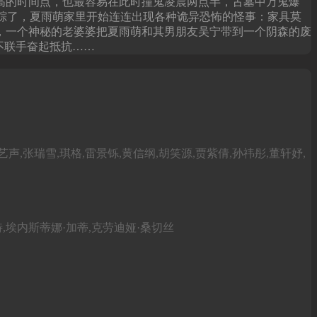
高的时间点，也最容易在此时撞鬼凌晨两点半，古墓中万鬼爆
失踪了，夏雨萌家里开始连连出现各种诡异恐怖的怪事：家具莫
，一个神秘的老婆婆把夏雨萌和其男朋友吴宁带到一个阴森的废
不联手奋起抵抗……
艺声,张瑞雪,琪格,雷景铄,黄信纲,胡笑源,贾紫倩,孙祎彤,董轩妤,
特,埃内斯蒂娜·加蒂,克劳迪娅·桑切丝