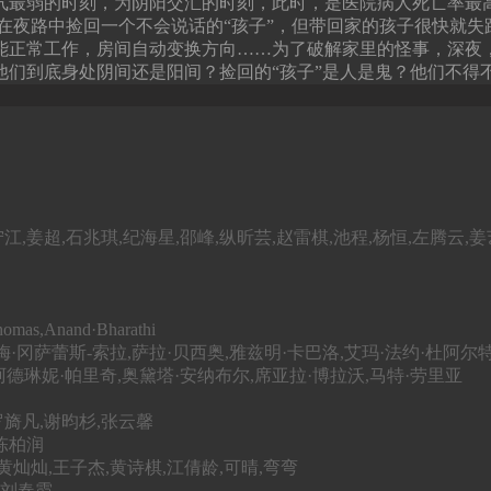
气最弱的时刻，为阴阳交汇的时刻，此时，是医院病人死亡率最
在夜路中捡回一个不会说话的“孩子”，但带回家的孩子很快就
能正常工作，房间自动变换方向……为了破解家里的怪事，深夜
他们到底身处阴间还是阳间？捡回的“孩子”是人是鬼？他们不得
宁江,姜超,石兆琪,纪海星,邵峰,纵昕芸,赵雷棋,池程,杨恒,左腾云,姜
homas,Anand·Bharathi
·冈萨蕾斯-索拉,萨拉·贝西奥,雅兹明·卡巴洛,艾玛·法约·杜阿尔
阿德琳妮·帕里奇,奥黛塔·安纳布尔,席亚拉·博拉沃,马特·劳里亚
罗旖凡,谢昀杉,张云馨
,陈柏润
,黄灿灿,王子杰,黄诗棋,江倩龄,可晴,弯弯
,刘春霞