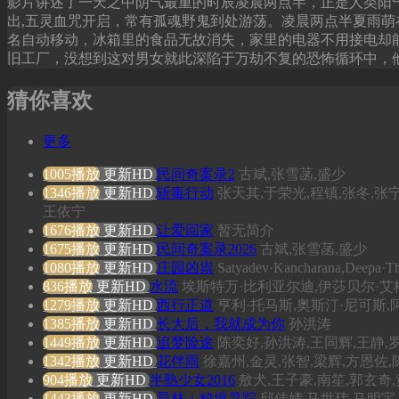
影片讲述了一天之中阴气最重的时辰凌晨两点半，正是人类阳
出,五灵血咒开启，常有孤魂野鬼到处游荡。凌晨两点半夏雨萌
名自动移动，冰箱里的食品无故消失，家里的电器不用接电却
旧工厂，没想到这对男女就此深陷于万劫不复的恐怖循环中，
猜你喜欢
更多
1005播放
更新HD
民间奇案录2
古斌,张雪菡,盛少
1346播放
更新HD
斩毒行动
张天其,于荣光,程镇,张冬,张
王依宁
1676播放
更新HD
让爱回家
暂无简介
1675播放
更新HD
民间奇案录2026
古斌,张雪菡,盛少
1080播放
更新HD
庄园凶祟
Satyadev·Kancharana,Deepa·T
836播放
更新HD
水流
埃斯特万·比利亚尔迪,伊莎贝尔·艾梅
1279播放
更新HD
西行正道
亨利·托马斯,奥斯汀·尼可斯,
1385播放
更新HD
长大后，我就成为你
孙洪涛
1449播放
更新HD
追梦险途
陈奕好,孙洪涛,王同辉,王静,
1342播放
更新HD
花伴雨
徐嘉州,金灵,张智,梁辉,方恩佐
904播放
更新HD
半熟少女2016
敖犬,王子豪,南笙,郭玄奇
1443播放
更新HD
异林：秘境寻踪
邱佳婧,马世玮,马明宇