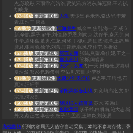
杰,苏晓彤,宋雨霏,何洛洛,贾笑涵,方晓东,陈冠甯,王若衫,
胡晓龙
1334播放
更新第10集
人鱼
樊少皇,再米热,骆达华,李若
希,田浩宁,唐鑫
859播放
更新第26集
江海潮生
臧金生,焦刚,海一天,杨立
新,辛鹏,黑子,郝平,刘佳,陈乔恩,刘向京,沈保平,秦天宇,何
中华,焉栩嘉,董勇,仁龙,何冰,丁柳元,周征波,谭洋,王鸥,毕
彦君,张喜前,徐僧,刘蕾,王建新,张风,李佳宁,侯析焱
1636播放
更新第27集
第五立面
张陆,奚望,鲁佳妮,王之一
1292播放
更新第10集
嫁入高门
管栎,闫睿豪
1074播放
更新第16集
天才，女友
胡一天,田曦薇,厉嘉琪,
夏浩然,邬家楷,赖伟明,李佑川,安沺,孙梦秋
931播放
更新第12集
大唐少年天行传
卢思宇,王培熙,石
夏沫,汪轩宇
1524播放
更新第14集
寒阳风起春山境
刘竞屿,熊艺文,郭
宗旭,何家凯
1600播放
更新第10集
我以纸人镇百鬼
苏木,苏远山
1689播放
更新第24集
长歌莫问
李子雄,白凯南,鲍大志,斯
外戈,蔡正杰,李会长,杨子菲,孟西,王坤炎,刘美辰
高端剧场
所列内容属无人值守自动采集，本站不参与存储、录
制及上传，如有侵权请留言告知，我们将尽快处理，谢谢！