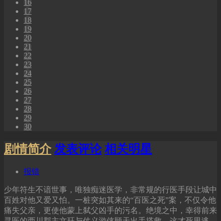
16
17
18
19
20
21
22
23
24
25
26
27
28
29
30
剧情简介
发表评论
相关明星
报错
少年符生不谙世事，唯独痴迷医学，非常规的行医手段让城中
百姓对他又爱又怕。一桩突如其来的“百医之死”案，不仅令他
痛失父亲，更使他蒙上弑父凶手的污名。绝境之中，幸得前来
寻医的西川郡主文珏与仗义游侠顾天出手搭救，这才死里逃