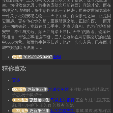
生。为报救命之恩，符生答应随文珏前往西川救治其父。而在
整理父亲遗物时，符生意外发现一个秘密，原来这世间竟藏有
一件关乎社稷安稳之物——天书宝藏。百医惨死之局，正是因
它而起。更令他心惊的是，宝藏所藏之地，正指向西川；而开
启一切的钥匙，竟就在自己手中。为查明真相、也为守护百姓
安宁，符生与文珏、顾天并肩踏上寻找“天书”的险途。谜案环
环相扣，奇诡之事接连不断，三人在这热血与阴谋交织的旅途
中步步为营。然而符生并不知道，他这一步步入局，已在西川
城中掀起暗涌波澜……
6浏览
2019-09-25 04:07
金珈
猜你喜欢
更多
906播放
更新第28集
地道女英雄
王雅捷,张桐,果靖霖,赵
子惠,杨子骅,瑛子
1019播放
更新第08集
马背上的银行
王全有,杜志国,郑卫
莉,周舟,姬晓飞,王芳政,郭烁杰,阎妮
1135播放
更新第06集
我的鸵鸟先生
常铖,董璇,傅迦,许淇