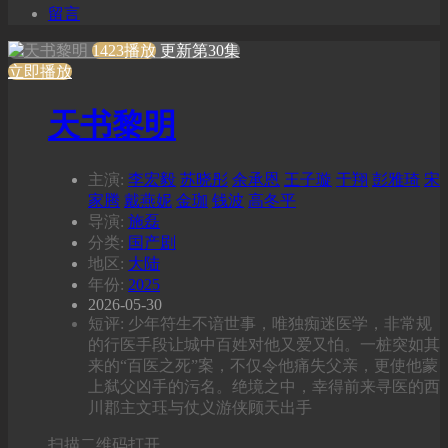
留言
1423播放
更新第30集
立即播放
天书黎明
主演:
李宏毅
苏晓彤
余承恩
王子璇
于翔
彭雅琦
宋
家腾
戴燕妮
金珈
钱波
高冬平
导演:
施磊
分类:
国产剧
地区:
大陆
年份:
2025
2026-05-30
短评: 少年符生不谙世事，唯独痴迷医学，非常规
的行医手段让城中百姓对他又爱又怕。一桩突如其
来的“百医之死”案，不仅令他痛失父亲，更使他蒙
上弑父凶手的污名。绝境之中，幸得前来寻医的西
川郡主文珏与仗义游侠顾天出手
扫描二维码打开