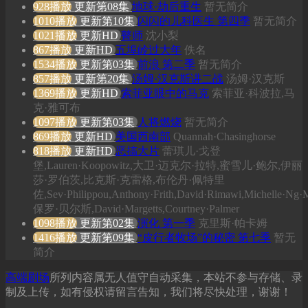
928播放
更新第08集
地球·劫后重生
暂无简介
1010播放
更新第10集
闪闪的儿科医生 第四季
暂无简介
1021播放
更新HD
瞽师
沈小梨
867播放
更新HD
五埠岭过大年
佚名
1534播放
更新第03集
前浪 第二季
暂无简介
857播放
更新第20集
汤姆·汉克斯讲二战
汤姆·汉克斯
1369播放
更新HD
索菲亚眼中的马克
索菲亚·科波拉,马
克·雅可布
1097播放
更新第03集
人将燃烧
暂无简介
869播放
更新HD
美国西南部
Quannah·Chasinghorse
818播放
更新HD
恶搞大片
蕾琪儿·戈登
堡,Lauren·Koopowitz,大卫·迈克尔·拉特,蜜雪儿·鲍尔,伊丽
莎·罗伯茨,比克斯·克雷格,布伦丹·佩特里
佐,Sev·Philippou,Anthony·Frith,David·Rimawi,Michelle·Ng·M
保罗·贝尔斯,David·Margetts,Courtney·Palmer
1098播放
更新第02集
演化 第一季
克里斯·帕卡姆
1416播放
更新第09集
“皮行者牧场”的秘密 第七季
暂无
简介
高端剧场
所列内容属无人值守自动采集，本站不参与存储、录
制及上传，如有侵权请留言告知，我们将尽快处理，谢谢！