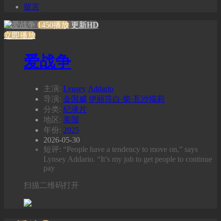
留言
1450播放
更新HD
立即播放
爱战争
主演:
Lynsey
Addario
导演:
金国威
伊丽莎白·柴·瓦沙瑞莉
分类:
纪录片
地区:
美国
年份:
2025
2026-05-30
短评: “People have a tendency to move on,” says
Lynsey Addario. “It’s my job to get people to continue
pay
扫描二维码打开