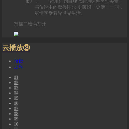
市》， 运用订购自现代的调味料烹饪美食，
与传说中的魔兽绯尔·史莱姆「史伊」一同，
尽情享受着异世界生活。
扫描二维码打开
云播放③
报错
正序
01
02
03
04
05
06
07
08
09
10