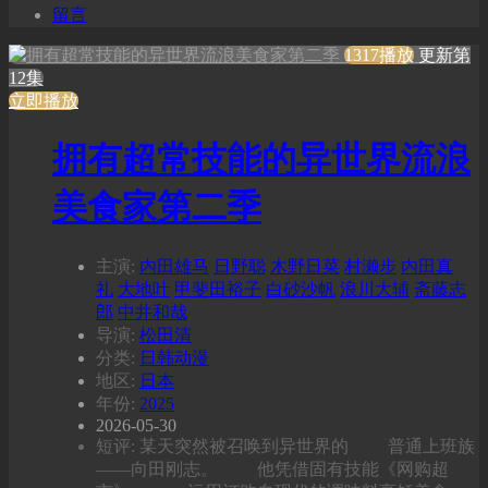
留言
1317播放
更新第
12集
立即播放
拥有超常技能的异世界流浪
美食家第二季
主演:
内田雄马
日野聪
木野日菜
村濑步
内田真
礼
大地叶
甲斐田裕子
白砂沙帆
浪川大辅
斋藤志
郎
中井和哉
导演:
松田清
分类:
日韩动漫
地区:
日本
年份:
2025
2026-05-30
短评: 某天突然被召唤到异世界的 普通上班族
——向田刚志。 他凭借固有技能《网购超