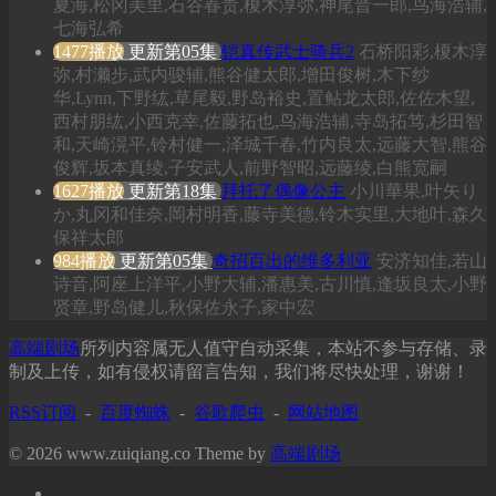
夏海,松冈美里,石谷春贵,榎木淳弥,神尾晋一郎,鸟海浩辅,
七海弘希
1477播放
更新第05集
铠真传武士骑兵2
石桥阳彩,榎木淳
弥,村濑步,武内骏辅,熊谷健太郎,增田俊树,木下纱
华,Lynn,下野纮,草尾毅,野岛裕史,置鲇龙太郎,佐佐木望,
西村朋纮,小西克幸,佐藤拓也,鸟海浩辅,寺岛拓笃,杉田智
和,天崎滉平,铃村健一,泽城千春,竹内良太,远藤大智,熊谷
俊辉,坂本真绫,子安武人,前野智昭,远藤绫,白熊宽嗣
1627播放
更新第18集
拜托了偶像公主
小川華果,叶矢り
か,丸冈和佳奈,岡村明香,藤寺美德,铃木实里,大地叶,森久
保祥太郎
984播放
更新第05集
奇招百出的维多利亚
安济知佳,若山
诗音,阿座上洋平,小野大辅,潘惠美,古川慎,逢坂良太,小野
贤章,野岛健儿,秋保佐永子,家中宏
高端剧场
所列内容属无人值守自动采集，本站不参与存储、录
制及上传，如有侵权请留言告知，我们将尽快处理，谢谢！
RSS订阅
-
百度蜘蛛
-
谷歌爬虫
-
网站地图
© 2026 www.zuiqiang.co Theme by
高端剧场