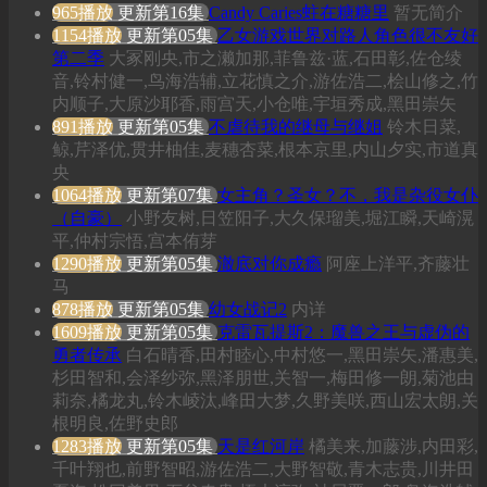
965播放
更新第16集
Candy Caries蛀在糖糖里
暂无简介
1154播放
更新第05集
乙女游戏世界对路人角色很不友好
第二季
大冢刚央,市之濑加那,菲鲁兹·蓝,石田彰,佐仓绫
音,铃村健一,鸟海浩辅,立花慎之介,游佐浩二,桧山修之,竹
内顺子,大原沙耶香,雨宫天,小仓唯,宇垣秀成,黑田崇矢
891播放
更新第05集
不虐待我的继母与继姐
铃木日菜,
鲸,芹泽优,贯井柚佳,麦穗杏菜,根本京里,内山夕实,市道真
央
1064播放
更新第07集
女主角？圣女？不，我是杂役女仆
（自豪）
小野友树,日笠阳子,大久保瑠美,堀江瞬,天崎滉
平,仲村宗悟,宫本侑芽
1290播放
更新第05集
澈底对你成瘾
阿座上洋平,齐藤壮
马
878播放
更新第05集
幼女战记2
内详
1609播放
更新第05集
克雷瓦提斯2：魔兽之王与虚伪的
勇者传承
白石晴香,田村睦心,中村悠一,黑田崇矢,潘惠美,
杉田智和,会泽纱弥,黑泽朋世,关智一,梅田修一朗,菊池由
莉奈,橘龙丸,铃木崚汰,峰田大梦,久野美咲,西山宏太朗,关
根明良,佐野史郎
1283播放
更新第05集
天是红河岸
橘美来,加藤涉,内田彩,
千叶翔也,前野智昭,游佐浩二,大野智敬,青木志贵,川井田