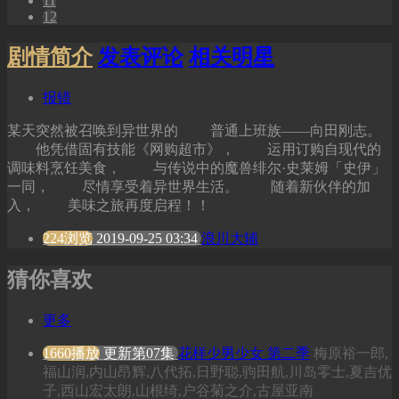
11
12
剧情简介
发表评论
相关明星
报错
某天突然被召唤到异世界的 普通上班族——向田刚志。
他凭借固有技能《网购超市》， 运用订购自现代的
调味料烹饪美食， 与传说中的魔兽绯尔·史莱姆「史伊」
一同， 尽情享受着异世界生活。 随着新伙伴的加
入， 美味之旅再度启程！！
224浏览
2019-09-25 03:34
浪川大辅
猜你喜欢
更多
1660播放
更新第07集
花样少男少女 第二季
梅原裕一郎,
福山润,内山昂辉,八代拓,日野聪,驹田航,川岛零士,夏吉优
子,西山宏太朗,山根绮,户谷菊之介,古屋亚南