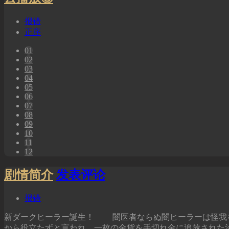
报错
正序
01
02
03
04
05
06
07
08
09
10
11
12
剧情简介
发表评论
报错
新ダークヒーラー誕生！ 闇医者ならぬ闇ヒーラーは怪我
から役立たずと言われ、一枚の金貨を手切れ金に追放された