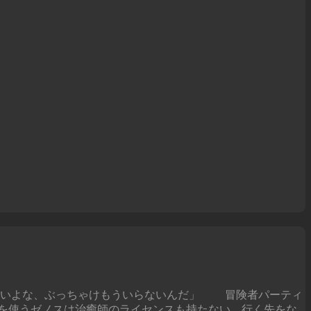
ないよな、ぶっちゃけもういらないんだ」 冒険者パーティ
を使うゼノスは治癒師のライセンスも持たない。行く先をな