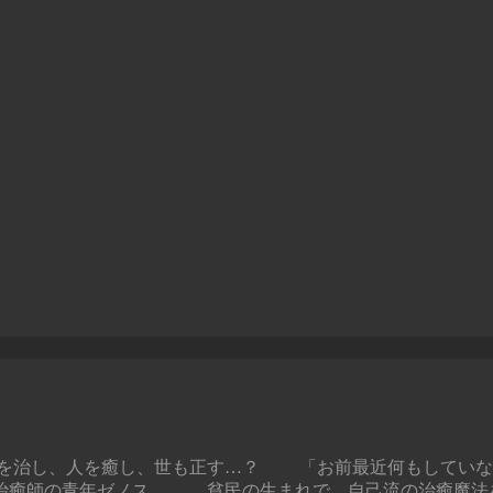
を治し、人を癒し、世も正す…？ 「お前最近何もしてい
治癒師の青年ゼノス。 貧民の生まれで、自己流の治癒魔法