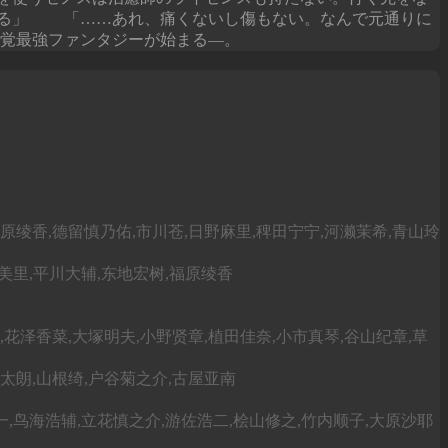
かる」 「……あれ、痛くないし傷もない。なんで元通りに
覚最強ファンタジーが始まる―。
福原绫香,德留慎乃佑,市川苍,日野麻里,稗田宁宁,河濑茉希,青山玲
美里,平川大辅,东地宏树,福原绫香
,花泽香菜,大塚明夫,小野贤章,植田佳奈,小市真琴,谷山纪章,草
宏太朗,山根绮,户谷菊之介,古屋亚南
一,鸟海浩辅,立花慎之介,游佐浩二,桧山修之,竹内顺子,大原沙耶