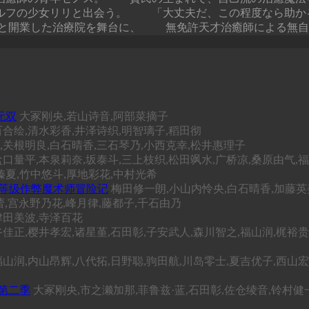
エルフの少女リリと出会う。 「大丈夫だ、この程度なら助
と開業した治療院を舞台に、 無免許天才治癒師による無自
无双
大冢刚央,若山诗音,阿部菜摘子
百合绘,清水彩香,井泽诗织,明智璃子,稻田彻
,关根明良,白石晴香,三石琴乃,小西克幸,松井惠理子
盐口量平,本泉莉奈,坂泰斗,三上枝织,松田飒水,广桥凉,桑原由气,
榛夏,竹中悠斗,厚地彩花,中村光希
S等级作弊魔术师冒险记
梅田修一朗,小山内怜央,白石晴香,加藤英
,宫永野乃花,峰月律,藤都子,千石由乃
津田美波,寺泽百花
佳正,樱井孝宏,诸星堇,石田彰,子安武人,森川智之,福山润,梶裕贵
山润,内山昂辉,八代拓,日野聪,驹田航,川岛零士,夏吉优子,西山
第二季
大冢刚央,市之濑加那,菲鲁兹·蓝,石田彰,佐仓绫音,铃村健