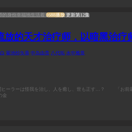
1688播放
更新第12集
流放的天才治疗师，以暗黑治疗
白
菊池纱矢香
中岛由贵
八代拓
水中雅章
闇ヒーラーは怪我を治し、人を癒し、世も正す…？ 「お前
の金