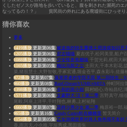
くしたゼノスが路地を歩いていると、腹を刺された瀕死の
なってるの！？」 貧民街の外れにある廃墟街にひっそり
猜你喜欢
更多
1419播放
更新第06集
被追放的转生重骑士用游戏知识开
1205播放
更新第06集
尼古喵喵
夏吉优子,松冈美里,船户
1088播放
更新第06集
少女怪兽焦糖味
千贺光莉,梶田大嗣
1165播放
更新第05集
梅比乌斯之尘
土田大,千本木彩花,
菜,猪股慧士,大野智敬,手冢宏通,堀金苍平,森永彩斗,佐藤
872播放
更新第07集
落第贤者的学院无双 第二回转生，
960播放
更新第08集
BanGDreamYUME∞MITA
仲町阿拉蕾
1398播放
更新第06集
令和的斑小姐
田村睦心,寺杣昌纪,
1571播放
更新第06集
文豪野犬 汪！第二季
宫野真守,细谷
尾毅,阿座上洋平,千叶翔也,林勇,上村祐翔
1660播放
更新第07集
花样少男少女 第二季
梅原裕一郎,福
965播放
更新第16集
Candy Caries蛀在糖糖里
暂无简介
1154播放
更新第05集
乙女游戏世界对路人角色很不友好 
香,雨宫天,小仓唯,宇垣秀成,黑田崇矢