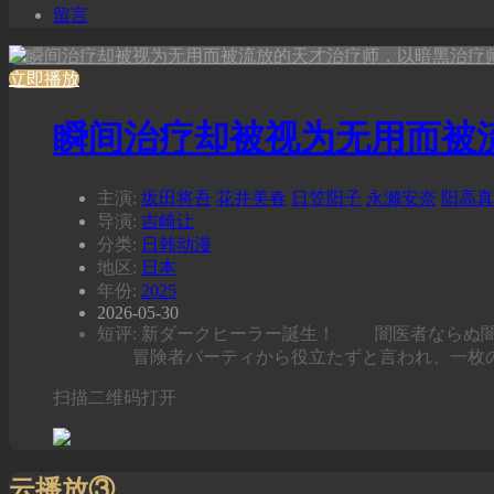
留言
立即播放
瞬间治疗却被视为无用而被
主演:
坂田将吾
花井美春
日笠阳子
永濑安奈
阳高真
导演:
吉崎让
分类:
日韩动漫
地区:
日本
年份:
2025
2026-05-30
短评: 新ダークヒーラー誕生！ 闇医者ならぬ
冒険者パーティから役立たずと言われ、一枚
扫描二维码打开
云播放③