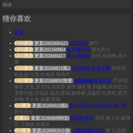
内详
猜你喜欢
更多
4398播放
更新2002600423
笑动剧场
龚宁
1806播放
更新202160804
欢乐集结号
暂无简介
5451播放
更新202600417
第三调解室
刘佳,何国锋,张小
童
1358播放
更新20260810第2
心动的信号 第九季
薛凯琪,
杨超越,代旭,杜海涛,张纯烨
1683播放
更新20260810加更
说唱巅峰对决2026
严浩翔,
谢帝,艾热,派克特,功夫胖,盛宇,杨长青,刘嘉裕,米尔艾力,
李斯丹妮,布瑞吉,翁杰,黄旭,杨博睿,吴嘉轩,白景屹,贰万,
孙旸,李大奔,徐赢,郭颖
916播放
更新20260810第6
脱口秀和Ta的朋友们 第三季
暂无简介
豆瓣4.1
更新20260809特别
你好星期六
何炅,蔡少芬,秦霄
贤,王鹤棣,布瑞吉
993播放
更新20260810小加
一路向海的少年
李飞,陆虎,