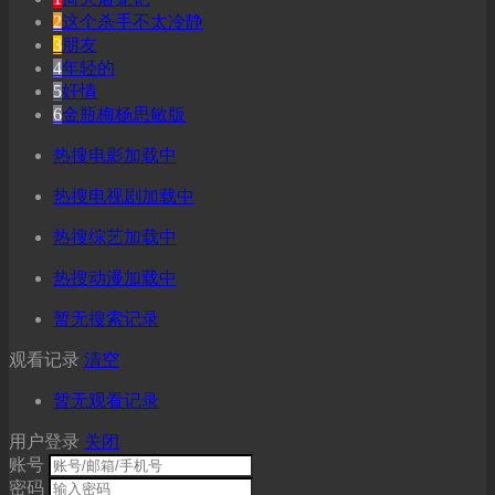
2
这个杀手不太冷静
3
朋友
4
年轻的
5
奸情
6
金瓶梅杨思敏版
热搜电影加载中
热搜电视剧加载中
热搜综艺加载中
热搜动漫加载中
暂无搜索记录
观看记录
清空
暂无观看记录
用户登录
关闭
账号
密码