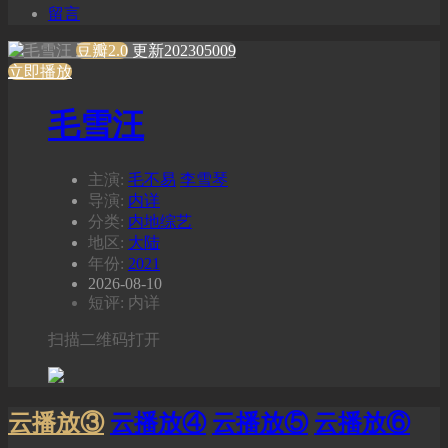
留言
豆瓣2.0
更新202305009
立即播放
毛雪汪
主演:
毛不易
李雪琴
导演:
内详
分类:
内地综艺
地区:
大陆
年份:
2021
2026-08-10
短评: 内详
扫描二维码打开
云播放③
云播放④
云播放⑤
云播放⑥