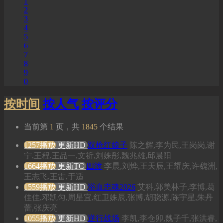
1
2
3
4
5
6
7
8
9
0
按时间
按人气
按评分
当前第
1
页，共
1845
个结果
1257播放
更新HD
双枪红娘子
陈之辉,李为民,王岗岗,谢
宁,王程,王品一,文祈,刘姝彤,魏兆雄,邱晨阳
1664播放
更新TC
四渡
李晨,刘烨,王天辰,王耀庆,许魏洲,
王志飞,王雷,于适
1559播放
更新HD
浴血忠魂2026
艾科,郭美林子,李博,葛
佳佳,邓凯匀,周星宜,红卫姝辰,张博,胡骁源,陈宇星,朱丹
蕾,张庆亮
1055播放
更新HD
逆行战场
李凯,李仓卯,魏子千,张洪睿,