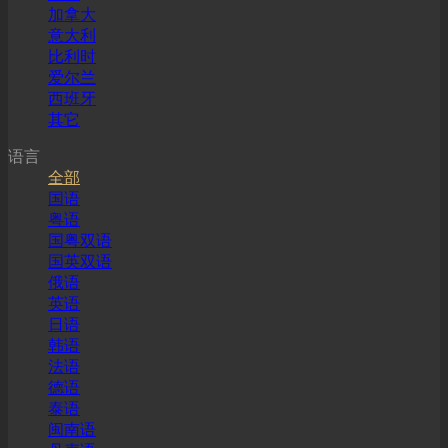
加拿大
意大利
比利时
爱尔兰
西班牙
其它
语言
全部
国语
粤语
国粤双语
国英双语
俄语
英语
日语
韩语
法语
德语
泰语
闽南语